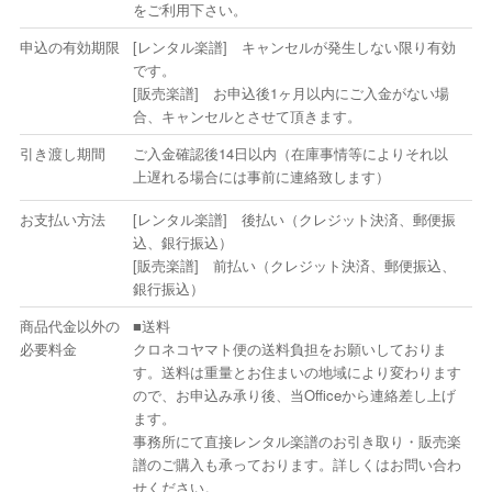
をご利用下さい。
申込の有効期限
[レンタル楽譜] キャンセルが発生しない限り有効
です。
[販売楽譜] お申込後1ヶ月以内にご入金がない場
合、キャンセルとさせて頂きます。
引き渡し期間
ご入金確認後14日以内（在庫事情等によりそれ以
上遅れる場合には事前に連絡致します）
お支払い方法
[レンタル楽譜] 後払い（クレジット決済、郵便振
込、銀行振込）
[販売楽譜] 前払い（クレジット決済、郵便振込、
銀行振込）
商品代金以外の
■送料
必要料金
クロネコヤマト便の送料負担をお願いしておりま
す。送料は重量とお住まいの地域により変わります
ので、お申込み承り後、当Officeから連絡差し上げ
ます。
事務所にて直接レンタル楽譜のお引き取り・販売楽
譜のご購入も承っております。詳しくはお問い合わ
せください。