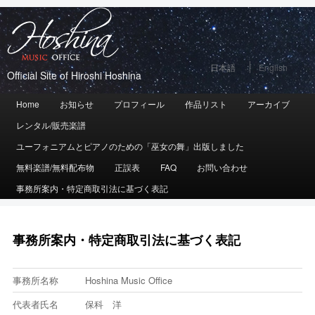
日本語
English
Official Site of Hiroshi Hoshina
メ
Home
メ
サ
お知らせ
プロフィール
作品リスト
アーカイブ
イ
レンタル/販売楽譜
イ
ブ
ン
メ
ユーフォニアムとピアノのための「巫女の舞」出版しました
ン
コ
ニ
無料楽譜/無料配布物
正誤表
FAQ
お問い合わせ
コ
ン
ュ
事務所案内・特定商取引法に基づく表記
ー
ン
テ
テ
ン
事務所案内・特定商取引法に基づく表記
ン
ツ
ツ
へ
事務所名称
Hoshina Music Office
へ
移
代表者氏名
保科 洋
移
動