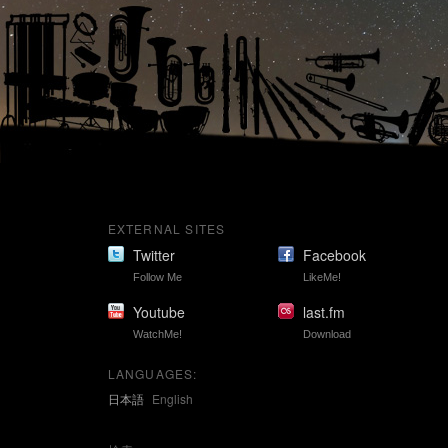
EXTERNAL SITES
Twitter
Facebook
Follow Me
LikeMe!
Youtube
last.fm
WatchMe!
Download
LANGUAGES:
日本語
English