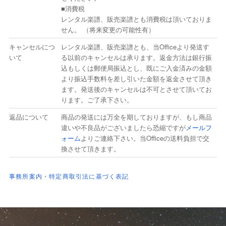
■消費税
レンタル楽譜、販売楽譜とも消費税は頂いておりま
せん。 （将来変更の可能性有）
キャンセルにつ
レンタル楽譜、販売楽譜とも、当Officeより発送す
いて
る以前のキャンセルは承ります。返金方法は銀行振
込もしくは郵便局振込とし、既にご入金済みの金額
より振込手数料を差し引いた金額を返金させて頂き
ます。発送後のキャンセルは不可とさせて頂いてお
ります。ご了承下さい。
返品について
商品の発送には万全を期しておりますが、もし商品
違いや不良品がございましたら恐縮ですが
メールフ
ォーム
よりご連絡下さい。当Officeの送料負担で交
換させて頂きます。
事務所案内・特定商取引法に基づく表記