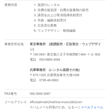
業務内容
楽譜のレンタル
動
自費出版楽譜・自費出版書籍の販売
講習会および客演指揮依頼受付
作曲・編曲依頼受付
広告宣伝業務
ウェブデザイン・動画編集
事務所所在地
東京事務所 (楽譜販売・広告宣伝・ウェブデザイ
ン)
〒193-0941 東京都八王子市狭間町1464−1−2−902
電話 050-6883-4594
兵庫事務所 (レンタル楽譜その他）
〒673-1325 兵庫県加東市大畑1306
電話 0795-46-0663
FAX番号
050-3000-3067
メールアドレス
office(atmark)hoshina-music(dot)com
スパムメール対策のため、なるべく
メールフォーム